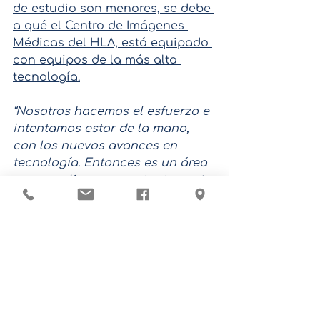
de estudio son menores, se debe 
a qué el Centro de Imágenes 
Médicas del HLA, está equipado 
con equipos de la más alta 
tecnología.
“Nosotros hacemos el esfuerzo e 
intentamos estar de la mano, 
con los nuevos avances en 
tecnología. Entonces es un área 
muy amplio que constantemente 
está desarrollándose y 
evolucionando. No es fácil pero 
hacemos el esfuerzo de estar 
actualizados, de estar 
evolucionando...”
- Jose Vargas, Imagenólogo.
Resonancia 