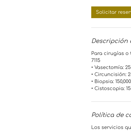
i
n
Solicitar rese
Descripción d
Para cirugías o 
7115
• Vasectomía: 25
• Circuncisión: 
• Biopsia: 150,00
Política de 
Los servicios q