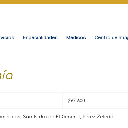
vicios
Especialidades
Médicos
Centro de Im
ía
67 600
colones
₡67 600
costarricenses
méricas, San Isidro de El General, Pérez Zeledón