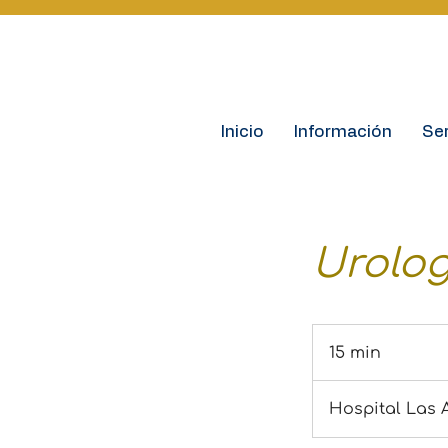
Inicio
Información
Ser
Urolog
15 min
1
5
Hospital Las A
m