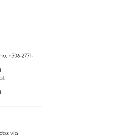
o: +506-2771-
.
al.
dos vía