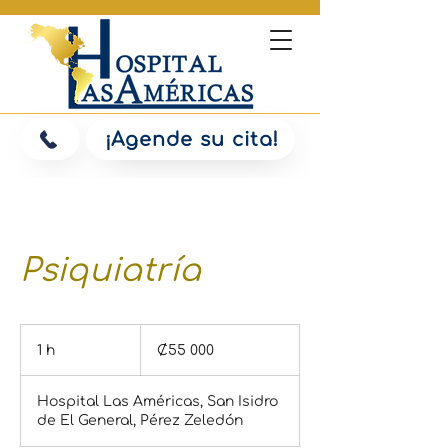
¡Agende su cita!
Psiquiatría
55 000
colones
1 h
1
₡55 000
costarricenses
Hospital Las Américas, San Isidro
de El General, Pérez Zeledón