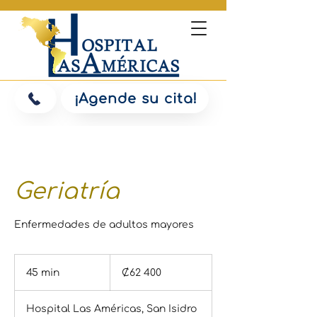
¡Agende su cita!
Geriatría
Enfermedades de adultos mayores
62 400
colones
45 min
4
₡62 400
costarricenses
5
Hospital Las Américas, San Isidro
m