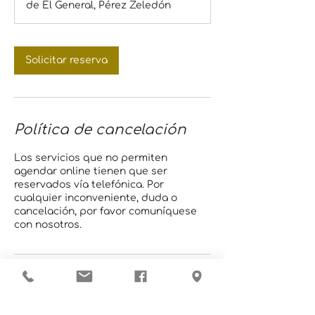
de El General, Pérez Zeledón
i
n
Solicitar reserva
Política de cancelación
Los servicios que no permiten
agendar online tienen que ser
reservados vía telefónica. Por
cualquier inconveniente, duda o
cancelación, por favor comuníquese
con nosotros.
Datos de contacto
Hospital Las Américas, San José, San