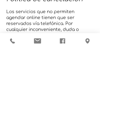
Los servicios que no permiten
agendar online tienen que ser
reservados vía telefónica. Por
cualquier inconveniente, duda o
cancelación, por favor comuníquese
con nosotros.
Datos de contacto
Hospital Las Américas, San José, San
Isidro de El General, Costa Rica