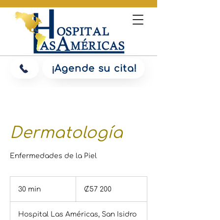
¡Agende su cita!
Dermatología
Enfermedades de la Piel
57 200
colones
30 min
3
₡57 200
costarricenses
0
Hospital Las Américas, San Isidro
m