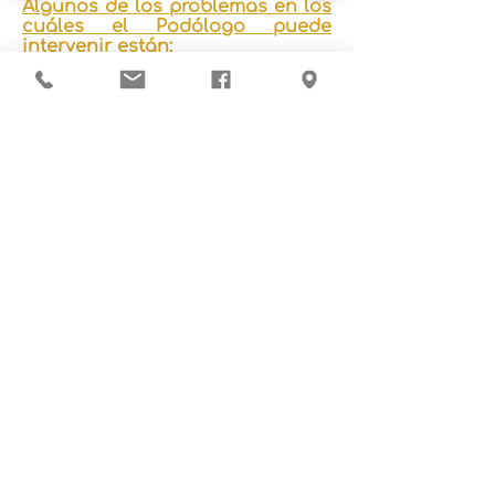
Algunos de los problemas en los
cuáles el Podólogo puede
intervenir están:
Pie diabético.
Pie Geriátrico.
Uñas incarnadas.
Verrugas plantares.
Callo clavo.
Hongos en las uñas.
Hongos en los pies.
Úlceras y lesiones en pies.
Órtesis para deformidades de
dedos.
Ortonixias para modificar uñas.
Dr. Robert Chaves
© 2018 Hospital Las Américas todos los derechos
reservados, San Isidro de El General, Pérez Zeledón,