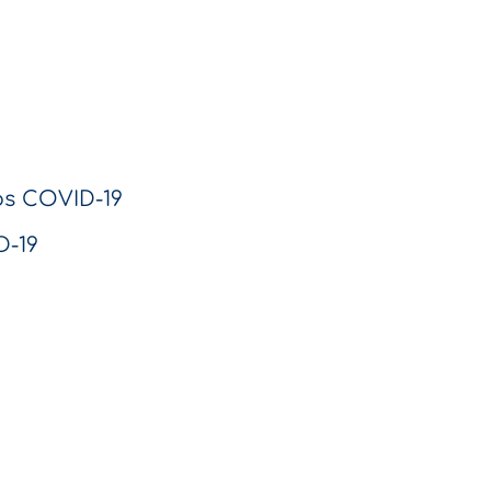
os COVID-19
D-19
Em
eservados, San Isidro