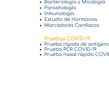
Bacteriología y Micología
Parasitología
Inmunología
Estudio de Hormonas
Marcadores Cardíacos
Pruebas COVID-19:
Prueba rápida de antígen
Prueba PCR COVID-19
Prueba nasal rápida COVI
© 2018 Hospital Las Américas todos los derechos r
de El General, Pérez Zeledón, San José, Costa Rica